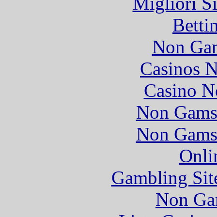
Migliori S
Betti
Non Gam
Casinos 
Casino N
Non Gams
Non Gams
Onli
Gambling Sit
Non Ga