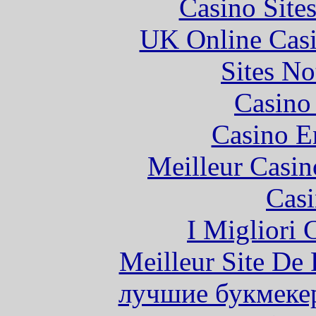
Casino Site
UK Online Cas
Sites N
Casino 
Casino E
Meilleur Casin
Casi
I Migliori
Meilleur Site De 
лучшие букмеке