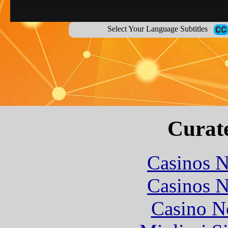
Select Your Language Subtitles
Curate
Casinos 
Casinos 
Casino N