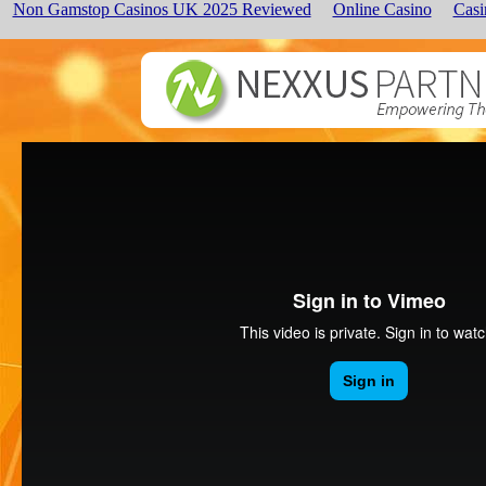
Non Gamstop Casinos UK 2025 Reviewed
Online Casino
Casi